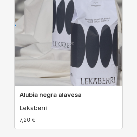
Alubia negra alavesa
Lekaberri
7,20
€