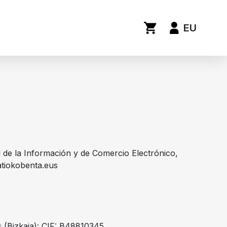
EU
ad de la Información y de Comercio Electrónico,
atiokobenta.eus
 (Bizkaia): CIF: B48810345.