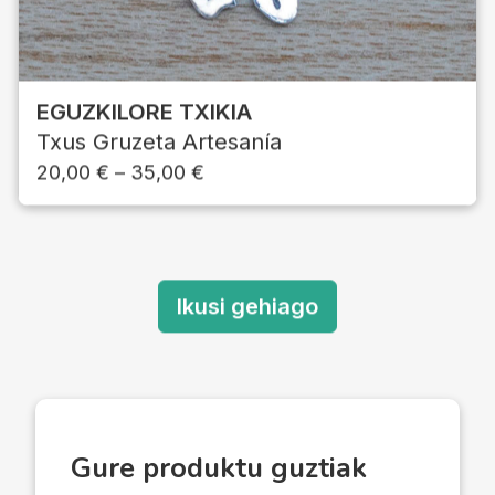
EGUZKILORE TXIKIA
Txus Gruzeta Artesanía
20,00
€
–
35,00
€
Ikusi gehiago
Gure produktu guztiak