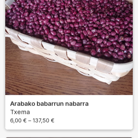
Arabako babarrun nabarra
Txema
6,00
€
–
137,50
€