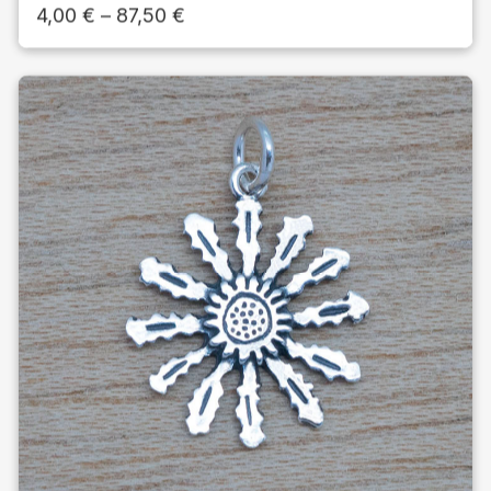
4,00
€
–
87,50
€