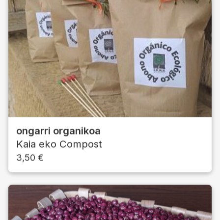
ongarri organikoa
Kaia eko Compost
3,50
€