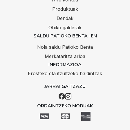
Produktuak
Dendak
Ohiko galderak
SALDU PATIOKO BENTA -EN
Nola saldu Patioko Benta
Merkataritza arloa
INFORMAZIOA
Erosteko eta itzultzeko baldintzak
JARRAI GAITZAZU
ORDAINTZEKO MODUAK