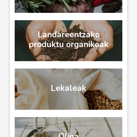
Landareentzako
produktu organikoak
Lekaleak
Olioa