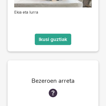
Previous
Next
Ekia eta lurra
Ikusi guztiak
Bezeroen arreta