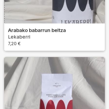
Arabako babarrun beltza
Lekaberri
7,20
€