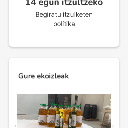
14 egun itzultzeko
Begiratu itzulketen
politika
Gure ekoizleak