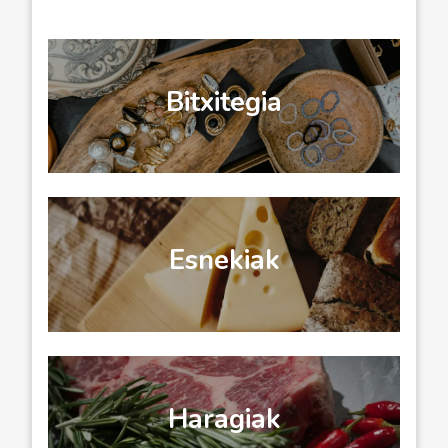
Bitxitegia
Esnekiak
Haragiak