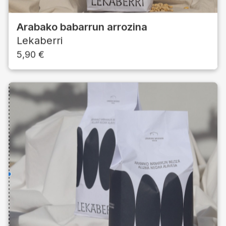
Arabako babarrun arrozina
Lekaberri
5,90
€