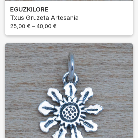
EGUZKILORE
Txus Gruzeta Artesanía
25,00
€
–
40,00
€