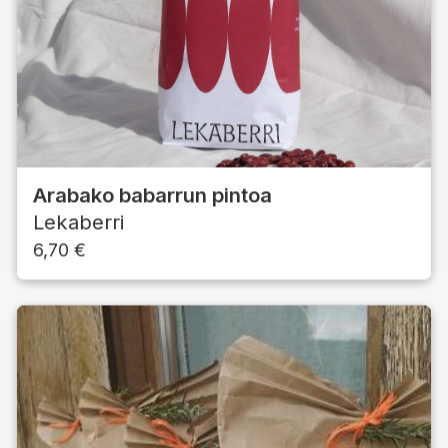
Arabako babarrun pintoa
Lekaberri
6,70
€