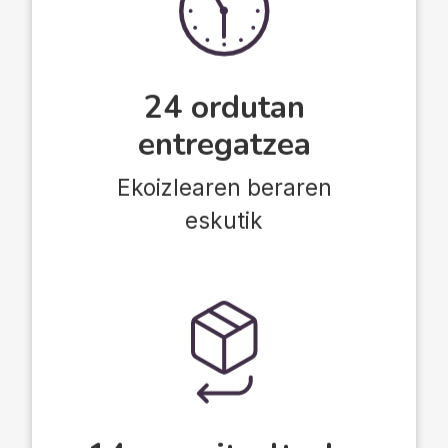
24 ordutan
entregatzea
Ekoizlearen beraren
eskutik