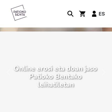
ES
Online erosi eta doan jaso
Patioko Bentako
Previous
Nex
leihatiletan