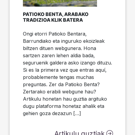
PATIOKO BENTA, ARABAKO
TRADIZIOA KLIK BATERA
Ongi etorri Patioko Bentara,
Barrundiako eta inguruko ekoizleak
biltzen dituen webgunera. Hona
sartzen zaren lehen aldia bada,
seguruenik galdera asko izango dituzu.
Si es la primera vez que entras aquí,
probablemente tengas muchas
preguntas. Zer da Patioko Benta?
Zertarako erabili webgune hau?
Artikulu honetan hau guztia argituko
dugu plataforma honetaz ahalik eta
gehien goza dezazun […]
Artikulu guztiak