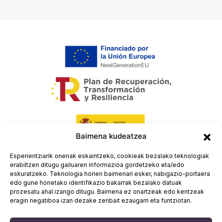
Baimena kudeatzea
Esperientziarik onenak eskaintzeko, cookieak bezalako teknologiak
erabiltzen ditugu gailuaren informazioa gordetzeko eta/edo
eskuratzeko. Teknologia horien baimenari esker, nabigazio-portaera
edo gune honetako identifikazio bakarrak bezalako datuak
prozesatu ahal izango ditugu. Baimena ez onartzeak edo kentzeak
eragin negatiboa izan dezake zenbait ezaugarri eta funtziotan.
Legezko oharra