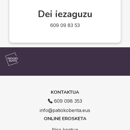
Dei iezaguzu
609 09 83 53
KONTAKTUA
609 098 353
info@patiokobenta.eus
ONLINE EROSKETA
Nire kontua