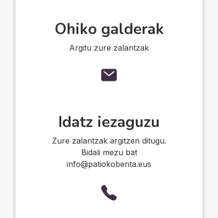
Ohiko galderak
Argitu zure zalantzak
Idatz iezaguzu
Zure zalantzak argitzen ditugu.
Bidali mezu bat
info@patiokobenta.eus