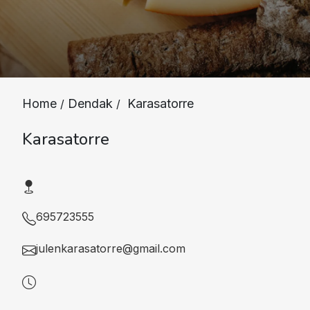
Home
Dendak
Karasatorre
/
/
Karasatorre
695723555
julenkarasatorre@gmail.com