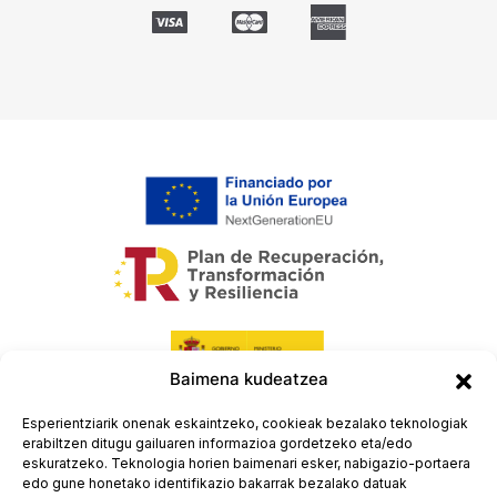
Baimena kudeatzea
Esperientziarik onenak eskaintzeko, cookieak bezalako teknologiak
erabiltzen ditugu gailuaren informazioa gordetzeko eta/edo
eskuratzeko. Teknologia horien baimenari esker, nabigazio-portaera
edo gune honetako identifikazio bakarrak bezalako datuak