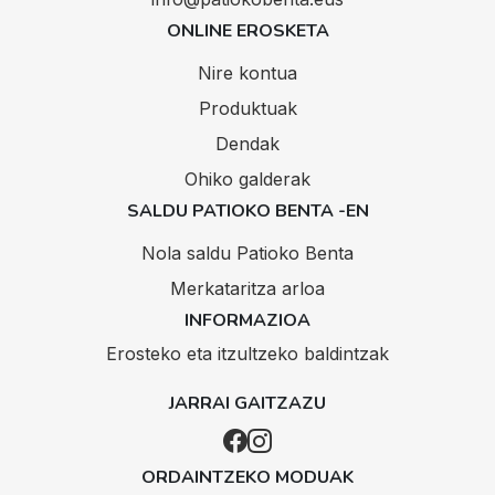
ONLINE EROSKETA
Nire kontua
Produktuak
Dendak
Ohiko galderak
SALDU PATIOKO BENTA -EN
Nola saldu Patioko Benta
Merkataritza arloa
INFORMAZIOA
Erosteko eta itzultzeko baldintzak
JARRAI GAITZAZU
ORDAINTZEKO MODUAK