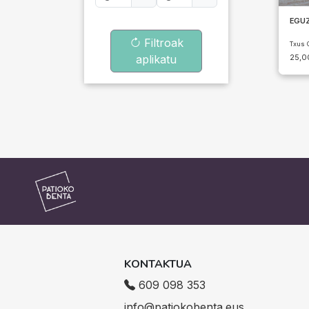
EGUZ
Filtroak
Txus 
aplikatu
25,
KONTAKTUA
609 098 353
info@patiokobenta.eus