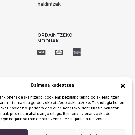
baldintzak
ORDAINTZEKO
MODUAK
Baimena kudeatzea
arik onenak eskaintzeko, cookieak bezalako teknologiak erabiltzen
uaren informazioa gordetzeko eta/edo eskuratzeko. Teknologia horien
sker, nabigazio-portaera edo gune honetako identifikazio bakarrak
atuak prozesatu ahal izango ditugu. Baimena ez onartzeak edo
agin negatiboa izan dezake zenbait ezaugarri eta funtziotan.