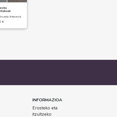
rezko
ritakoak
Gruzeta Artesanía
00
€
INFORMAZIOA
Erosteko eta
itzultzeko