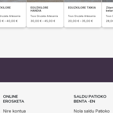
KILORE
EGUZKILORE
EGUZKILORE TXIKIA
Zilar
HANDIA
belar
Gruzeta Artesanía
Txus Gruzeta Artesanía
Txus Gruzeta Artesanía
Txus 
00
€
–
40,00
€
30,00
€
–
45,00
€
20,00
€
–
35,00
€
28,
ONLINE
SALDU PATIOKO
EROSKETA
BENTA -EN
Nire kontua
Nola saldu Patioko