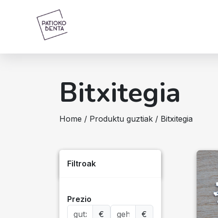
Bitxitegia
Home
/
Produktu guztiak
/ Bitxitegia
Filtroak
Prezio
€
€