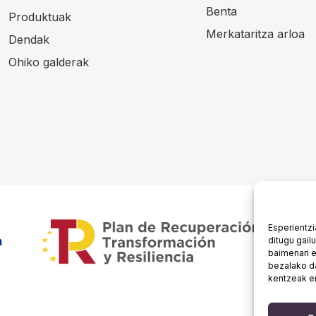
Benta
Produktuak
Merkataritza arloa
Dendak
Ohiko galderak
Esperientzi
ditugu gail
baimenari e
bezalako d
kentzeak er