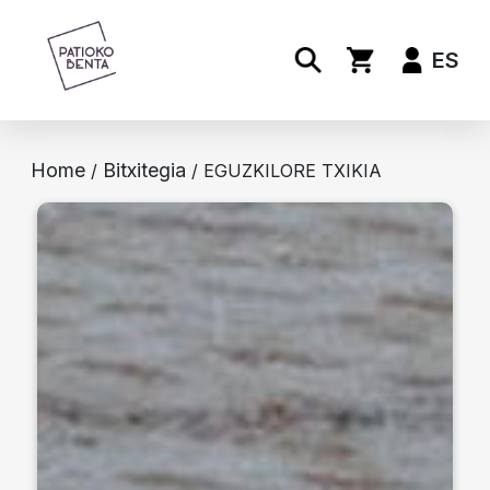
ES
Home
Bitxitegia
/
/ EGUZKILORE TXIKIA