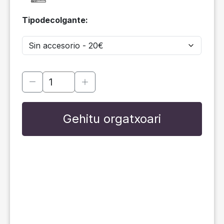
Tipodecolgante:
Gehitu orgatxoari