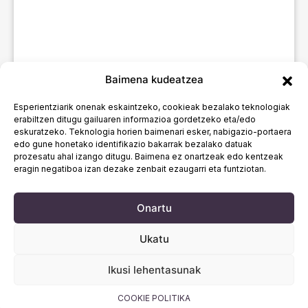
Baimena kudeatzea
Esperientziarik onenak eskaintzeko, cookieak bezalako teknologiak
erabiltzen ditugu gailuaren informazioa gordetzeko eta/edo
eskuratzeko. Teknologia horien baimenari esker, nabigazio-portaera
edo gune honetako identifikazio bakarrak bezalako datuak
prozesatu ahal izango ditugu. Baimena ez onartzeak edo kentzeak
eragin negatiboa izan dezake zenbait ezaugarri eta funtziotan.
Onartu
Ukatu
Ikusi lehentasunak
COOKIE POLITIKA