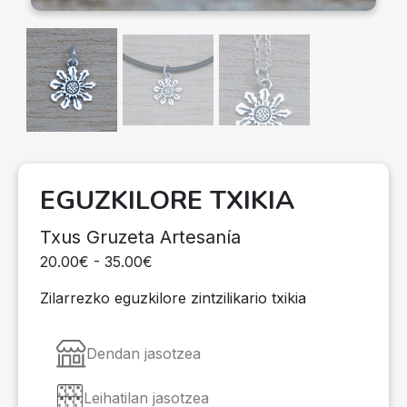
EGUZKILORE TXIKIA
Txus Gruzeta Artesanía
20.00€ - 35.00€
Zilarrezko eguzkilore zintzilikario txikia
Dendan jasotzea
Leihatilan jasotzea