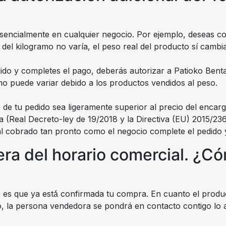
ncialmente en cualquier negocio. Por ejemplo, deseas co
o del kilogramo no varía, el peso real del producto sí cambia
do y completes el pago, deberás autorizar a Patioko Benta 
smo puede variar debido a los productos vendidos al peso.
o de tu pedido sea ligeramente superior al precio del encar
a (Real Decreto-ley de 19/2018 y la Directiva (EU) 2015/23
al cobrado tan pronto como el negocio complete el pedido y 
uera del horario comercial. 
 es que ya está́ confirmada tu compra. En cuanto el producto
, la persona vendedora se pondrá en contacto contigo lo 