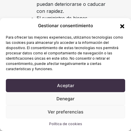
puedan deteriorarse o caducar
con rapidez.
El suministro de bienes
precintados que no sean aptos
Gestionar consentimiento
para ser devueltos por razones
Para ofrecer las mejores experiencias, utilizamos tecnologías como
de protección de la salud o de
las cookies para almacenar y/o acceder a la información del
higiene y que hayan sido
dispositivo. El consentimiento de estas tecnologías nos permitirá
desprecintados tras la entrega.
procesar datos como el comportamiento de navegación o las
identificaciones únicas en este sitio. No consentir o retirar el
El suministro de bienes que
consentimiento, puede afectar negativamente a ciertas
después de su entrega y teniendo
características y funciones.
en cuenta su naturaleza se hayan
mezclado de forma indisociable
Aceptar
con otros bienes.
El suministro de grabaciones
Denegar
sonoras o de vídeo precintadas o
de programas informáticos
Ver preferencias
precintados que hayan sido
desprecintados por el consumidor
Política de cookies
y la persona compradora después