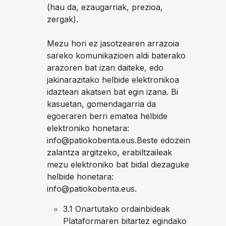
(hau da, ezaugarriak, prezioa,
zergak).
Mezu hori ez jasotzearen arrazoia
sareko komunikazioen aldi baterako
arazoren bat izan daiteke, edo
jakinarazitako helbide elektronikoa
idaztean akatsen bat egin izana. Bi
kasuetan, gomendagarria da
egoeraren berri ematea helbide
elektroniko honetara:
info@patiokobenta.eus
.Beste edozein
zalantza argitzeko, erabiltzaileak
mezu elektroniko bat bidal diezaguke
helbide honetara:
info@patiokobenta.eus
.
3.1 Onartutako ordainbideak
Plataformaren bitartez egindako