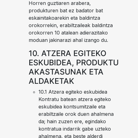
Horren guztiaren arabera,
produkturen bat ez badator bat
eskainitakoarekin eta baldintza
orokorrekin, erabiltzaileak baldintza
orokorren 10 atalean adierazitako
moduan jakinarazi ahal izango du.
10. ATZERA EGITEKO
ESKUBIDEA, PRODUKTU
AKASTASUNAK ETA
ALDAKETAK
10.1 Atzera egiteko eskubidea
Kontratu batean atzera egiteko
eskubidea kontsumitzaile eta
erabiltzaile orok duen ahalmena
da; hain zuzen ere, egindako
kontratua indarrik gabe uzteko
ahalmena, eta beste alderdi