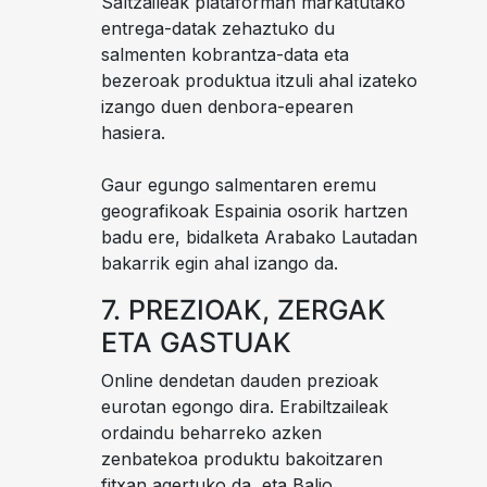
Saltzaileak plataforman markatutako
entrega-datak zehaztuko du
salmenten kobrantza-data eta
bezeroak produktua itzuli ahal izateko
izango duen denbora-epearen
hasiera.
Gaur egungo salmentaren eremu
geografikoak Espainia osorik hartzen
badu ere, bidalketa Arabako Lautadan
bakarrik egin ahal izango da.
7. PREZIOAK, ZERGAK
ETA GASTUAK
Online dendetan dauden prezioak
eurotan egongo dira. Erabiltzaileak
ordaindu beharreko azken
zenbatekoa produktu bakoitzaren
fitxan agertuko da, eta Balio