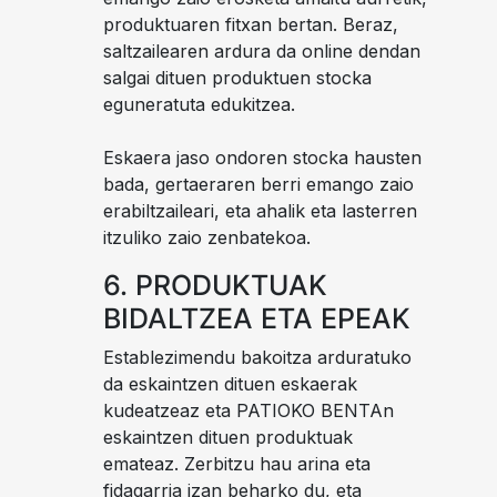
produktuaren fitxan bertan. Beraz,
saltzailearen ardura da online dendan
salgai dituen produktuen stocka
eguneratuta edukitzea.
Eskaera jaso ondoren stocka hausten
bada, gertaeraren berri emango zaio
erabiltzaileari, eta ahalik eta lasterren
itzuliko zaio zenbatekoa.
6. PRODUKTUAK
BIDALTZEA ETA EPEAK
Establezimendu bakoitza arduratuko
da eskaintzen dituen eskaerak
kudeatzeaz eta PATIOKO BENTAn
eskaintzen dituen produktuak
emateaz. Zerbitzu hau arina eta
fidagarria izan beharko du, eta