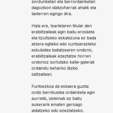
zordunketari eta berrordainketari
dagozkion idatzoharrak ahalik eta
lasterren egingo dira.
Hala ere, txartelaren titular den
erabiltzaileak egin badu erosketa
eta itzultzeko eskakizuna ez bada
atzera egiteko edo suntsiarazteko
eskubidea baliatzearen ondorio,
erabiltzaileak ezeztatze horren
ondorioz sortutako kalte-galerak
ordaindu beharko dizkio
saltzaileari.
Funtsezkoa da eskaera guztia
ondo berrikustea ordainketa egin
aurretik, sistemak ez baitu
aukerarik ematen geroago
aldatzeko edo ezeztatzeko.