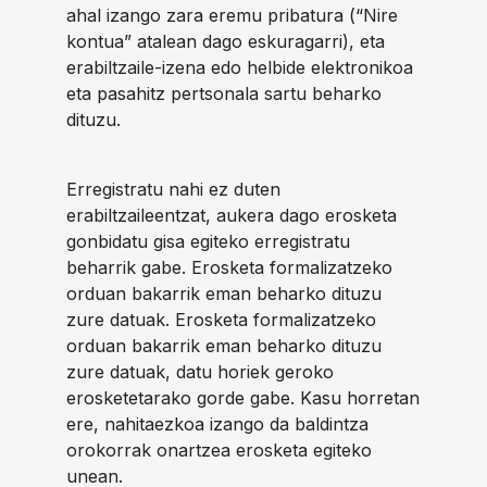
ahal izango zara eremu pribatura (“Nire
kontua” atalean dago eskuragarri), eta
erabiltzaile-izena edo helbide elektronikoa
eta pasahitz pertsonala sartu beharko
dituzu.
Erregistratu nahi ez duten
erabiltzaileentzat, aukera dago erosketa
gonbidatu gisa egiteko erregistratu
beharrik gabe. Erosketa formalizatzeko
orduan bakarrik eman beharko dituzu
zure datuak. Erosketa formalizatzeko
orduan bakarrik eman beharko dituzu
zure datuak, datu horiek geroko
erosketetarako gorde gabe. Kasu horretan
ere, nahitaezkoa izango da baldintza
orokorrak onartzea erosketa egiteko
unean.