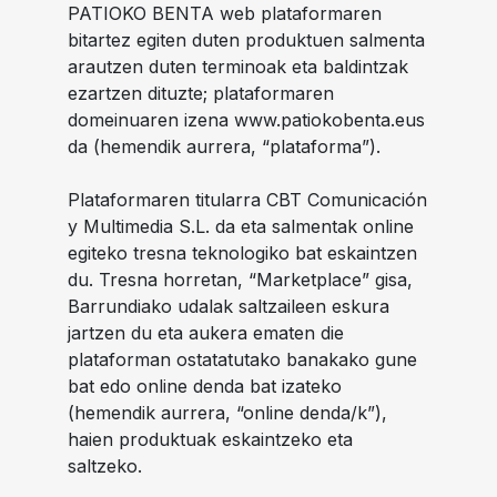
PATIOKO BENTA web plataformaren
bitartez egiten duten produktuen salmenta
arautzen duten terminoak eta baldintzak
ezartzen dituzte; plataformaren
domeinuaren izena
www.patiokobenta.eus
da (hemendik aurrera, “plataforma”).
Plataformaren titularra CBT Comunicación
y Multimedia S.L. da eta salmentak online
egiteko tresna teknologiko bat eskaintzen
du. Tresna horretan, “Marketplace” gisa,
Barrundiako udalak saltzaileen eskura
jartzen du eta aukera ematen die
plataforman ostatatutako banakako gune
bat edo online denda bat izateko
(hemendik aurrera, “online denda/k”),
haien produktuak eskaintzeko eta
saltzeko.