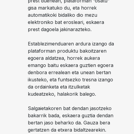
prest duenean, plataforman “osatu”
gisa markatuko du, eta horrek
automatikoki bidaliko dio mezu
elektroniko bat erosleari, eskaera
prest dagoela jakinarazteko.
Establezimenduaren ardura izango da
plataforman produktu bakoitzaren
egoera aldatzea, horrek aukera
emango baitu eskaera guztien egoera
denbora errealean eta unean bertan
ikusteko, eta funtsezko tresna izango
da ordainketa eta itzulketak
kudeatzeko, halakorik balego.
Salgaietakoren bat dendan jasotzeko
bakarrik bada, eskaera guztia dendan
bertan jaso beharko da. Gauza bera
gertatzen da etxera bidaltzearekin.