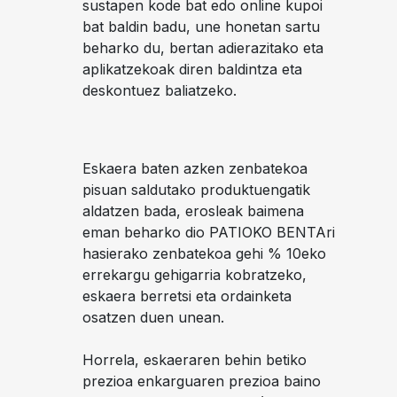
sustapen kode bat edo online kupoi
bat baldin badu, une honetan sartu
beharko du, bertan adierazitako eta
aplikatzekoak diren baldintza eta
deskontuez baliatzeko.
Eskaera baten azken zenbatekoa
pisuan saldutako produktuengatik
aldatzen bada, erosleak baimena
eman beharko dio PATIOKO BENTAri
hasierako zenbatekoa gehi % 10eko
errekargu gehigarria kobratzeko,
eskaera berretsi eta ordainketa
osatzen duen unean.
Horrela, eskaeraren behin betiko
prezioa enkarguaren prezioa baino