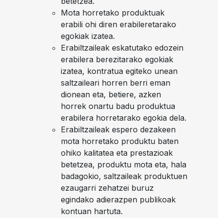
betetzea.
Mota horretako produktuak
erabili ohi diren erabileretarako
egokiak izatea.
Erabiltzaileak eskatutako edozein
erabilera berezitarako egokiak
izatea, kontratua egiteko unean
saltzaileari horren berri eman
dionean eta, betiere, azken
horrek onartu badu produktua
erabilera horretarako egokia dela.
Erabiltzaileak espero dezakeen
mota horretako produktu baten
ohiko kalitatea eta prestazioak
betetzea, produktu mota eta, hala
badagokio, saltzaileak produktuen
ezaugarri zehatzei buruz
egindako adierazpen publikoak
kontuan hartuta.