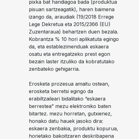
pixka bat handiagoa bada (produktua
pisuan sartzeagatik), haren baimena
izango da, araudiak (19/2018 Errege
Lege Dekretua eta 2015/2366 (EU)
Zuzentaraua) behartzen duen bezala.
Kobrantza % 10 hori aplikatuta egingo
da, eta establezimenduak eskaera
osatu eta entregatzeko prest egon
bezain laster itzuliko da kobratutako
zenbateko gehigarria.
Erosketa prozesua amaitu ostean,
erosketa berretsi egingo da
erabiltzaileari bidalitako “eskaera
berrestea” mezu elektroniko baten
bitartez. mezu horretan, gutxienez,
honako datu hauek jasoko dira:
eskaera zenbakia, produktu kopurua,
horietako bakoitzaren deskribapena