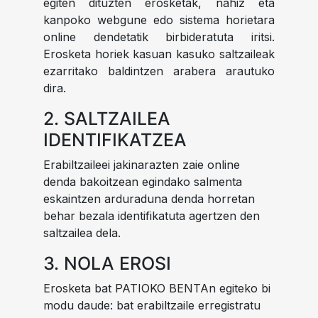
egiten dituzten erosketak, nahiz eta
kanpoko webgune edo sistema horietara
online dendetatik birbideratuta iritsi.
Erosketa horiek kasuan kasuko saltzaileak
ezarritako baldintzen arabera arautuko
dira.
2. SALTZAILEA
IDENTIFIKATZEA
Erabiltzaileei jakinarazten zaie online
denda bakoitzean egindako salmenta
eskaintzen arduraduna denda horretan
behar bezala identifikatuta agertzen den
saltzailea dela.
3. NOLA EROSI
Erosketa bat PATIOKO BENTAn egiteko bi
modu daude: bat erabiltzaile erregistratu