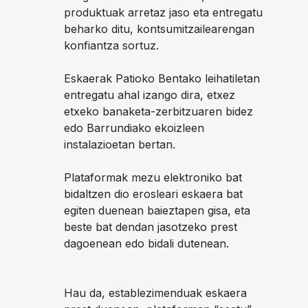
produktuak arretaz jaso eta entregatu
beharko ditu, kontsumitzailearengan
konfiantza sortuz.
Eskaerak Patioko Bentako leihatiletan
entregatu ahal izango dira, etxez
etxeko banaketa-zerbitzuaren bidez
edo Barrundiako ekoizleen
instalazioetan bertan.
Plataformak mezu elektroniko bat
bidaltzen dio erosleari eskaera bat
egiten duenean baieztapen gisa, eta
beste bat dendan jasotzeko prest
dagoenean edo bidali dutenean.
Hau da, establezimenduak eskaera