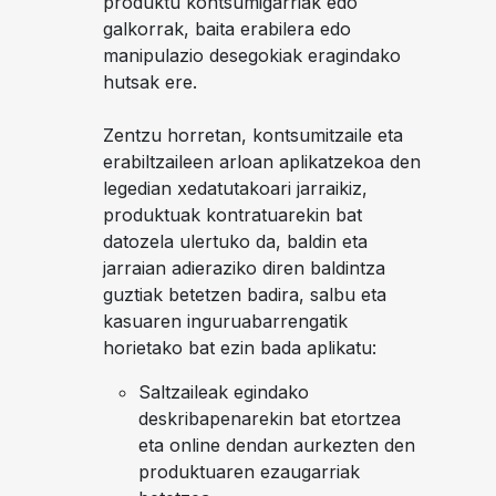
produktu kontsumigarriak edo
galkorrak, baita erabilera edo
manipulazio desegokiak eragindako
hutsak ere.
Zentzu horretan, kontsumitzaile eta
erabiltzaileen arloan aplikatzekoa den
legedian xedatutakoari jarraikiz,
produktuak kontratuarekin bat
datozela ulertuko da, baldin eta
jarraian adieraziko diren baldintza
guztiak betetzen badira, salbu eta
kasuaren inguruabarrengatik
horietako bat ezin bada aplikatu:
Saltzaileak egindako
deskribapenarekin bat etortzea
eta online dendan aurkezten den
produktuaren ezaugarriak