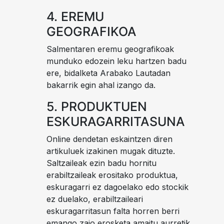
4. EREMU
GEOGRAFIKOA
Salmentaren eremu geografikoak
munduko edozein leku hartzen badu
ere, bidalketa Arabako Lautadan
bakarrik egin ahal izango da.
5. PRODUKTUEN
ESKURAGARRITASUNA
Online dendetan eskaintzen diren
artikuluek izakinen mugak dituzte.
Saltzaileak ezin badu hornitu
erabiltzaileak erositako produktua,
eskuragarri ez dagoelako edo stockik
ez duelako, erabiltzaileari
eskuragarritasun falta horren berri
emango zaio erosketa amaitu aurretik,