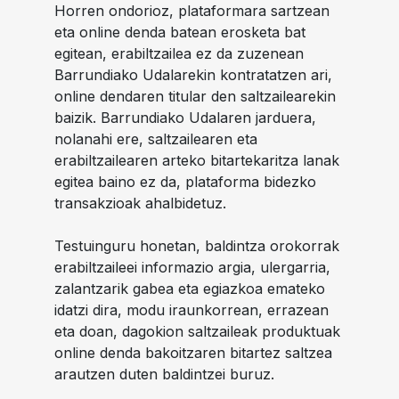
Horren ondorioz, plataformara sartzean
eta online denda batean erosketa bat
egitean, erabiltzailea ez da zuzenean
Barrundiako Udalarekin kontratatzen ari,
online dendaren titular den saltzailearekin
baizik. Barrundiako Udalaren jarduera,
nolanahi ere, saltzailearen eta
erabiltzailearen arteko bitartekaritza lanak
egitea baino ez da, plataforma bidezko
transakzioak ahalbidetuz.
Testuinguru honetan, baldintza orokorrak
erabiltzaileei informazio argia, ulergarria,
zalantzarik gabea eta egiazkoa emateko
idatzi dira, modu iraunkorrean, errazean
eta doan, dagokion saltzaileak produktuak
online denda bakoitzaren bitartez saltzea
arautzen duten baldintzei buruz.