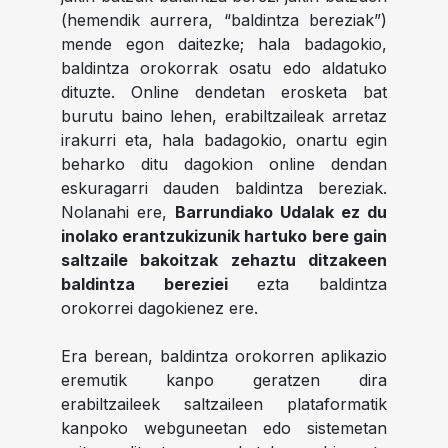
(hemendik aurrera, “baldintza bereziak”)
mende egon daitezke; hala badagokio,
baldintza orokorrak osatu edo aldatuko
dituzte. Online dendetan erosketa bat
burutu baino lehen, erabiltzaileak arretaz
irakurri eta, hala badagokio, onartu egin
beharko ditu dagokion online dendan
eskuragarri dauden baldintza bereziak.
Nolanahi ere,
Barrundiako Udalak ez du
inolako erantzukizunik hartuko bere gain
saltzaile bakoitzak zehaztu ditzakeen
baldintza bereziei
ezta baldintza
orokorrei dagokienez ere.
Era berean, baldintza orokorren aplikazio
eremutik kanpo geratzen dira
erabiltzaileek saltzaileen plataformatik
kanpoko webguneetan edo sistemetan