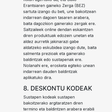
Erantsiaren gaineko Zerga (BEZ)
sartuta izango du beti, une bakoitzean
indarrean dagoen tasaren arabera,
baita dagozkion gainerako zergak ere.
Saltzaileek online dendan eskaintzen
diren produktuak edozein unetan eta
aldez aurretik jakinarazi gabe
aldatzeko eskubidea izango dute, baita
salmenta prezioak eta gainerako
baldintzak edo sustapenak ere.
Nolanahi ere, erosketa egiteko unean
indarrean dauden baldintzak
aplikatuko dira.
8. DESKONTU KODEAK
Sustapen kodeak sustapen
bakoitzerako argitaratzen diren
termino eta baldintzen arabera erabili