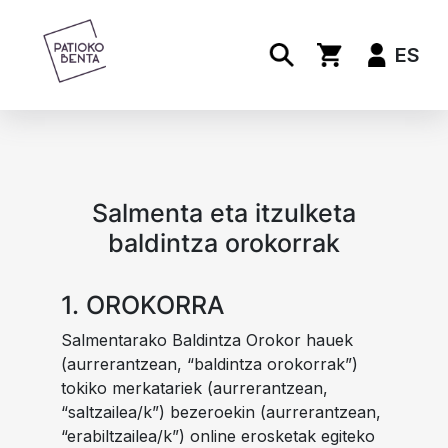
ES
Salmenta eta itzulketa
baldintza orokorrak
1. OROKORRA
Salmentarako Baldintza Orokor hauek
(aurrerantzean, “baldintza orokorrak”)
tokiko merkatariek (aurrerantzean,
“saltzailea/k”) bezeroekin (aurrerantzean,
“erabiltzailea/k”) online erosketak egiteko