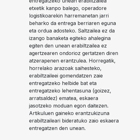
entregatzeko unean erabiltzailea
etxetik kanpo balego, operadore
logistikoarekin harremanetan jarri
beharko da entrega berriaren eguna
eta ordua adosteko. Saltzailea ez da
izango banaketa egiteko ahalegina
egiten den unean erabiltzailea ez
agertzearen ondorioz gertatzen diren
atzerapenen erantzulea. Horregatik,
horrelako arazoak saihesteko,
erabiltzaileei gomendatzen zaie
entregatzeko helbide bat eta
entregatzeko lehentasuna (goizez,
arratsaldez) ematea, eskaera
jasotzeko moduan egon daitezen.
Artikuluen gaineko erantzukizuna
erabiltzaileari bideratuko zaio eskaera
entregatzen den unean.