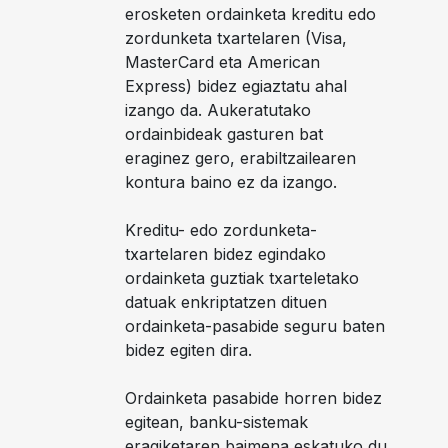
erosketen ordainketa kreditu edo
zordunketa txartelaren (Visa,
MasterCard eta American
Express) bidez egiaztatu ahal
izango da. Aukeratutako
ordainbideak gasturen bat
eraginez gero, erabiltzailearen
kontura baino ez da izango.
Kreditu- edo zordunketa-
txartelaren bidez egindako
ordainketa guztiak txarteletako
datuak enkriptatzen dituen
ordainketa-pasabide seguru baten
bidez egiten dira.
Ordainketa pasabide horren bidez
egitean, banku-sistemak
eragiketaren baimena eskatuko du