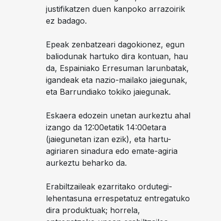
justifikatzen duen kanpoko arrazoirik
ez badago.
Epeak zenbatzeari dagokionez, egun
baliodunak hartuko dira kontuan, hau
da, Espainiako Erresuman larunbatak,
igandeak eta nazio-mailako jaiegunak,
eta Barrundiako tokiko jaiegunak.
Eskaera edozein unetan aurkeztu ahal
izango da 12:00etatik 14:00etara
(jaiegunetan izan ezik), eta hartu-
agiriaren sinadura edo emate-agiria
aurkeztu beharko da.
Erabiltzaileak ezarritako ordutegi-
lehentasuna errespetatuz entregatuko
dira produktuak; horrela,