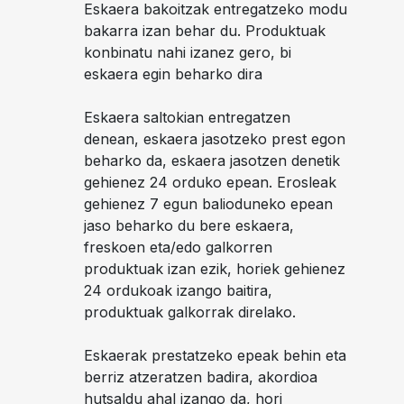
Eskaera bakoitzak entregatzeko modu
bakarra izan behar du. Produktuak
konbinatu nahi izanez gero, bi
eskaera egin beharko dira
Eskaera saltokian entregatzen
denean, eskaera jasotzeko prest egon
beharko da, eskaera jasotzen denetik
gehienez 24 orduko epean. Erosleak
gehienez 7 egun balioduneko epean
jaso beharko du bere eskaera,
freskoen eta/edo galkorren
produktuak izan ezik, horiek gehienez
24 ordukoak izango baitira,
produktuak galkorrak direlako.
Eskaerak prestatzeko epeak behin eta
berriz atzeratzen badira, akordioa
hutsaldu ahal izango da, hori