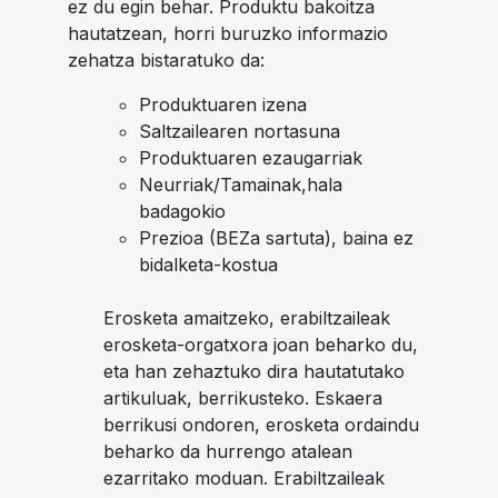
ez du egin behar. Produktu bakoitza
hautatzean, horri buruzko informazio
zehatza bistaratuko da:
Produktuaren izena
Saltzailearen nortasuna
Produktuaren ezaugarriak
Neurriak/Tamainak,hala
badagokio
Prezioa (BEZa sartuta), baina ez
bidalketa-kostua
Erosketa amaitzeko, erabiltzaileak
erosketa-orgatxora joan beharko du,
eta han zehaztuko dira hautatutako
artikuluak, berrikusteko. Eskaera
berrikusi ondoren, erosketa ordaindu
beharko da hurrengo atalean
ezarritako moduan. Erabiltzaileak