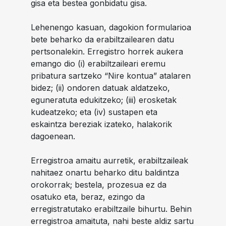
gisa eta bestea gonbidatu gisa.
Lehenengo kasuan, dagokion formularioa
bete beharko da erabiltzailearen datu
pertsonalekin. Erregistro horrek aukera
emango dio (i) erabiltzaileari eremu
pribatura sartzeko “Nire kontua” atalaren
bidez; (ii) ondoren datuak aldatzeko,
eguneratuta edukitzeko; (iii) erosketak
kudeatzeko; eta (iv) sustapen eta
eskaintza bereziak izateko, halakorik
dagoenean.
Erregistroa amaitu aurretik, erabiltzaileak
nahitaez onartu beharko ditu baldintza
orokorrak; bestela, prozesua ez da
osatuko eta, beraz, ezingo da
erregistratutako erabiltzaile bihurtu. Behin
erregistroa amaituta, nahi beste aldiz sartu