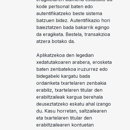
kode pertsonal baten edo
autentifikatzeko beste sistema
batzuen bidez. Autentifikazio hori
baieztatzen bada bakarrik egingo
da eragiketa. Bestela, transakzioa
atzera botako da.
Aplikatzekoa den legedian
xedatutakoaren arabera, erosketa
baten zenbatekoa iruzurrez edo
bidegabeki kargatu bada
ordainketa txartelaren zenbakia
erabiliz, txartelaren titular den
erabiltzaileak kargua berehala
deuseztatzeko eskatu ahal izango
du. Kasu horretan, saltzailearen
eta txartelaren titular den
erabiltzailearen kontuetan