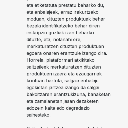
eta etiketatuta prestatu beharko du,
eta enbalajeek, erraz irakurtzeko
moduan, dituzten produktuak behar
bezala identifikatzeko behar diren
inskripzio guztiak izan beharko
dituzte, eta, nolanahi ere,
merkaturatzen dituzten produktuen
egoera onaren erantzule izango dira.
Horrela, plataformari atxikitako
saltzaileek merkaturatzen dituzten
produktuen izaera eta ezaugarriak
kontuan hartuta, salgaia enbalaje
egokietan jartzea izango da salgai
bakoitzaren erantzukizuna, banaketan
eta zamalanetan jasan dezaketen
edozein kalte edo degradazio
saihesteko.