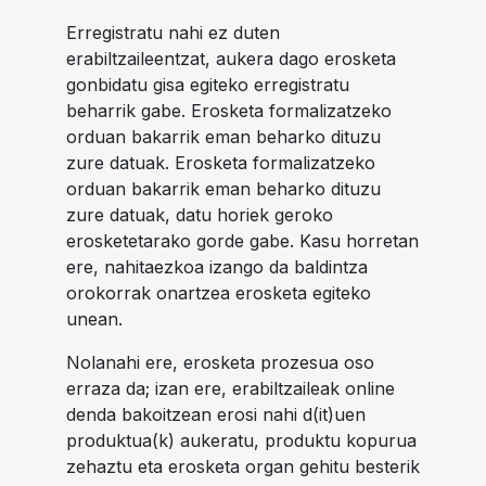
Erregistratu nahi ez duten
erabiltzaileentzat, aukera dago erosketa
gonbidatu gisa egiteko erregistratu
beharrik gabe. Erosketa formalizatzeko
orduan bakarrik eman beharko dituzu
zure datuak. Erosketa formalizatzeko
orduan bakarrik eman beharko dituzu
zure datuak, datu horiek geroko
erosketetarako gorde gabe. Kasu horretan
ere, nahitaezkoa izango da baldintza
orokorrak onartzea erosketa egiteko
unean.
Nolanahi ere, erosketa prozesua oso
erraza da; izan ere, erabiltzaileak online
denda bakoitzean erosi nahi d(it)uen
produktua(k) aukeratu, produktu kopurua
zehaztu eta erosketa organ gehitu besterik