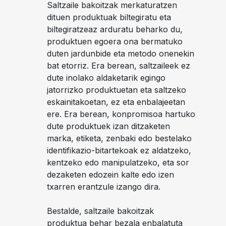
Saltzaile bakoitzak merkaturatzen
dituen produktuak biltegiratu eta
biltegiratzeaz arduratu beharko du,
produktuen egoera ona bermatuko
duten jardunbide eta metodo onenekin
bat etorriz. Era berean, saltzaileek ez
dute inolako aldaketarik egingo
jatorrizko produktuetan eta saltzeko
eskainitakoetan, ez eta enbalajeetan
ere. Era berean, konpromisoa hartuko
dute produktuek izan ditzaketen
marka, etiketa, zenbaki edo bestelako
identifikazio-bitartekoak ez aldatzeko,
kentzeko edo manipulatzeko, eta sor
dezaketen edozein kalte edo izen
txarren erantzule izango dira.
Bestalde, saltzaile bakoitzak
produktua behar bezala enbalatuta