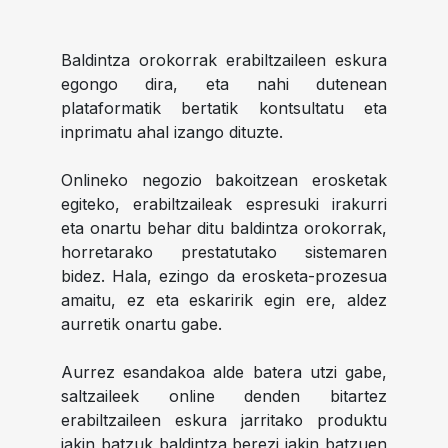
Baldintza orokorrak erabiltzaileen eskura
egongo dira, eta nahi dutenean
plataformatik bertatik kontsultatu eta
inprimatu ahal izango dituzte.
Onlineko negozio bakoitzean erosketak
egiteko, erabiltzaileak espresuki irakurri
eta onartu behar ditu baldintza orokorrak,
horretarako prestatutako sistemaren
bidez. Hala, ezingo da erosketa-prozesua
amaitu, ez eta eskaririk egin ere, aldez
aurretik onartu gabe.
Aurrez esandakoa alde batera utzi gabe,
saltzaileek online denden bitartez
erabiltzaileen eskura jarritako produktu
jakin batzuk baldintza berezi jakin batzuen