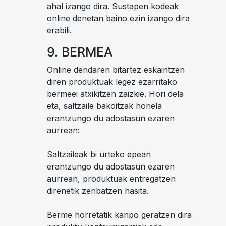
ahal izango dira. Sustapen kodeak
online denetan baino ezin izango dira
erabili.
9. BERMEA
Online dendaren bitartez eskaintzen
diren produktuak legez ezarritako
bermeei atxikitzen zaizkie. Hori dela
eta, saltzaile bakoitzak honela
erantzungo du adostasun ezaren
aurrean:
Saltzaileak bi urteko epean
erantzungo du adostasun ezaren
aurrean, produktuak entregatzen
direnetik zenbatzen hasita.
Berme horretatik kanpo geratzen dira