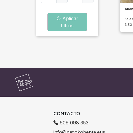
Abon
Aplicar
Kaia 
filtros
3,50
CONTACTO
609 098 353
info@patiokobenta.eus