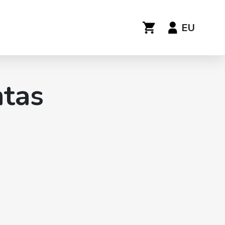
EU
ntas